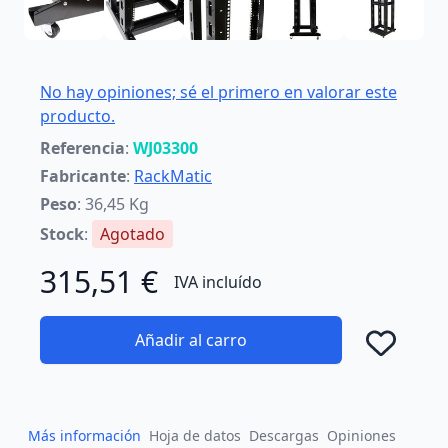
No hay opiniones; sé el primero en valorar este
producto.
Referencia
:
WJ03300
Fabricante
:
RackMatic
Peso
: 36,45 Kg
Stock
:
Agotado
315,51 €
IVA incluído
Añadir al carro
Añad
Más información
Hoja de datos
Descargas
Opiniones