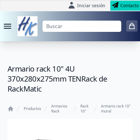
Iniciar sesión
Contacto
Armario rack 10" 4U
370x280x275mm TENRack de
RackMatic
Armarios
Rack
Armario rack 10"
Productos
Rack
10"
mural
Home