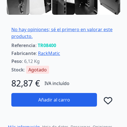
No hay opiniones; sé el primero en valorar este
producto.
Referencia
:
TR08400
Fabricante
:
RackMatic
Peso
: 6,12 Kg
Stock
:
Agotado
82,87 €
IVA incluído
Añadir al carro
Añad
Más información
Hoja de datos
Descargas
Opiniones