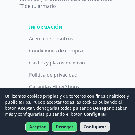
IT de tu armario
INFORMACIÓN
Acerca de nosotros
Condiciones de compra
Gastos y plazos de envío
Política de privacidad
Garantías HiperShops
Utilizamos cookies propias y de terceros con fines analíticos y
Política de cookies
publicitarios. Puede aceptar todas las cookies pulsando el
botón
Aceptar
, denegarlas todas pulsando
Denegar
o saber
más y configurarlas pulsando el botón
Configurar
.
© 2008 -
2026
Hogar Digital e Inmótica Ingenieros, S.L.
Aceptar
Denegar
Configurar