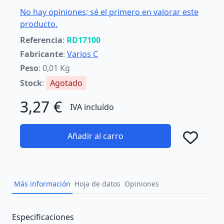
No hay opiniones; sé el primero en valorar este
producto.
Referencia
:
RD17100
Fabricante
:
Varios C
Peso
: 0,01 Kg
Stock
:
Agotado
3,27 €
IVA incluído
Añadir al carro
Añad
Más información
Hoja de datos
Opiniones
Description
Especificaciones