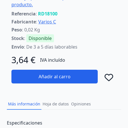
producto.
Referencia
:
RD18100
Fabricante
:
Varios C
Peso
: 0,02 Kg
Stock
:
Disponible
Envío
: De 3 a 5 días laborables
3,64 €
IVA incluído
Añadir al carro
Añad
Más información
Hoja de datos
Opiniones
Description
Especificaciones