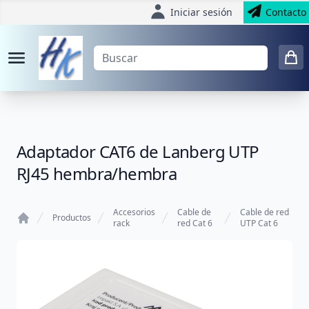
Iniciar sesión
Contacto
Adaptador CAT6 de Lanberg UTP
RJ45 hembra/hembra
Accesorios
Cable de
Cable de red
Productos
rack
red Cat 6
UTP Cat 6
Home