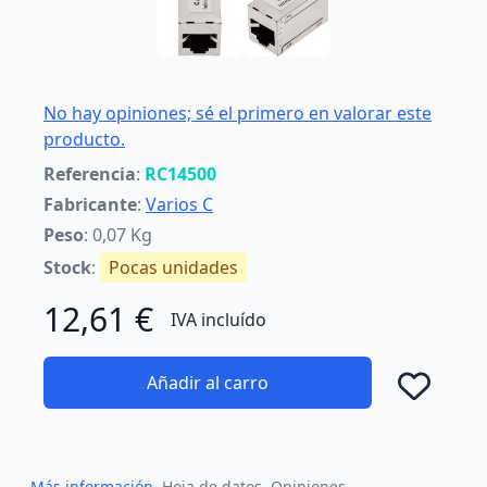
No hay opiniones; sé el primero en valorar este
producto.
Referencia
:
RC14500
Fabricante
:
Varios C
Peso
: 0,07 Kg
Stock
:
Pocas unidades
12,61 €
IVA incluído
Añadir al carro
Añad
Más información
Hoja de datos
Opiniones