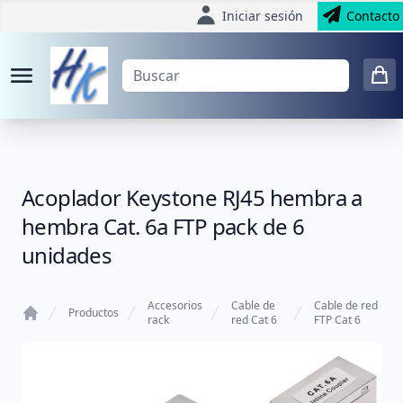
Iniciar sesión
Contacto
Acoplador Keystone RJ45 hembra a
hembra Cat. 6a FTP pack de 6
unidades
Accesorios
Cable de
Cable de red
Productos
rack
red Cat 6
FTP Cat 6
Home