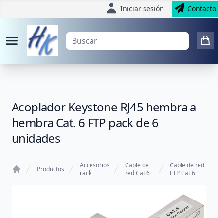
Iniciar sesión
Contacto
Acoplador Keystone RJ45 hembra a
hembra Cat. 6 FTP pack de 6
unidades
Accesorios
Cable de
Cable de red
Productos
rack
red Cat 6
FTP Cat 6
Home