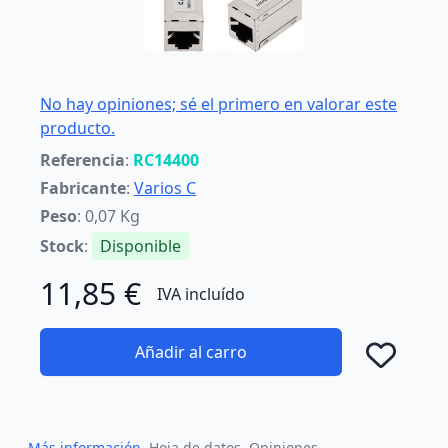
No hay opiniones; sé el primero en valorar este
producto.
Referencia
:
RC14400
Fabricante
:
Varios C
Peso
: 0,07 Kg
Stock
:
Disponible
11,85 €
IVA incluído
Añadir al carro
Añad
Más información
Hoja de datos
Opiniones