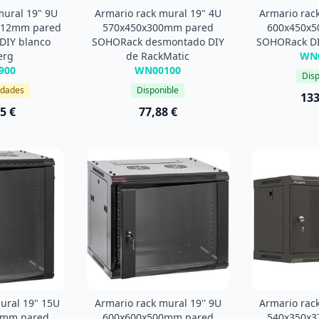
mural 19" 9U
Armario rack mural 19" 4U
Armario rac
512mm pared
570x450x300mm pared
600x450x
DIY blanco
SOHORack desmontado DIY
SOHORack D
erg
de RackMatic
WN
900
WN00100
Disp
idades
Disponible
133
5 €
77,88 €
ural 19" 15U
Armario rack mural 19'' 9U
Armario rack
0mm pared
600x600x500mm pared
540x350x