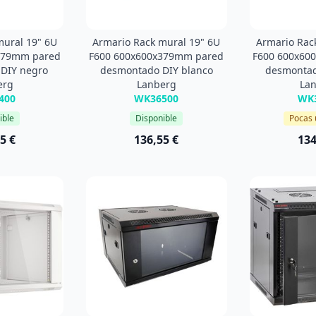
mural 19" 6U
Armario Rack mural 19" 6U
Armario Rac
379mm pared
F600 600x600x379mm pared
F600 600x60
DIY negro
desmontado DIY blanco
desmontad
erg
Lanberg
La
400
WK36500
WK
ible
Disponible
Pocas 
5 €
136,55 €
134