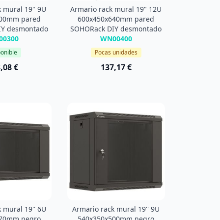
k mural 19" 9U
Armario rack mural 19" 12U
500mm pared
600x450x640mm pared
IY desmontado
SOHORack DIY desmontado
00300
WN00400
onible
Pocas unidades
,08 €
137,17 €
 mural 19'' 6U
Armario rack mural 19'' 9U
370mm negro
540x350x500mm negro