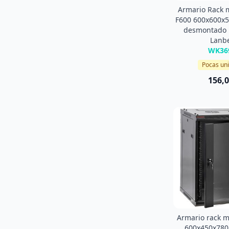
Armario Rack 
F600 600x600x
desmontado 
Lanb
WK36
Pocas un
156,0
Armario rack m
600x450x78