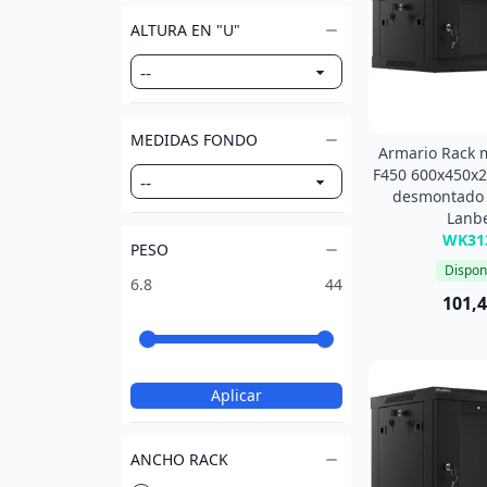
ALTURA EN "U"
MEDIDAS FONDO
Armario Rack 
F450 600x450x
desmontado 
Lanb
WK31
PESO
Dispon
6.8
44
101,4
Aplicar
ANCHO RACK