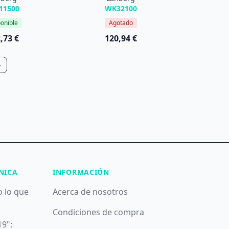
11500
WK32100
onible
Agotado
,73 €
120,94 €
»
NICA
INFORMACIÓN
o lo que
Acerca de nosotros
Condiciones de compra
19":