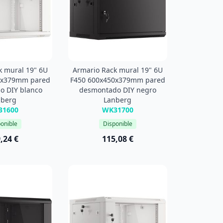
k mural 19" 6U
Armario Rack mural 19" 6U
0x379mm pared
F450 600x450x379mm pared
o DIY blanco
desmontado DIY negro
nberg
Lanberg
31600
WK31700
onible
Disponible
,24 €
115,08 €