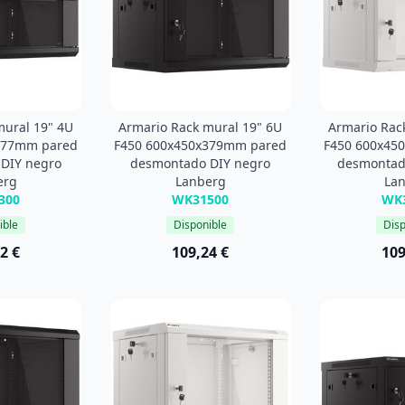
mural 19" 4U
Armario Rack mural 19" 6U
Armario Rac
277mm pared
F450 600x450x379mm pared
F450 600x45
DIY negro
desmontado DIY negro
desmontad
erg
Lanberg
La
300
WK31500
WK
ible
Disponible
Disp
2 €
109,24 €
109