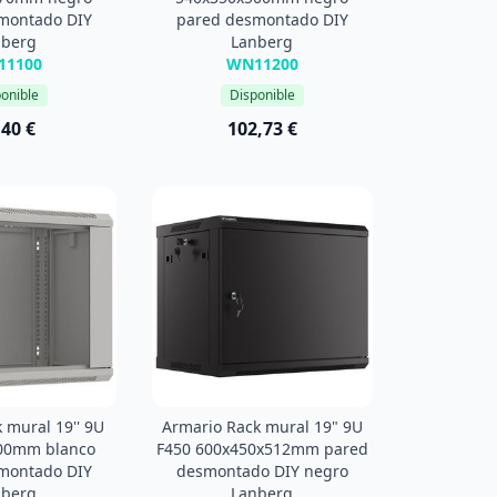
montado DIY
pared desmontado DIY
nberg
Lanberg
11100
WN11200
onible
Disponible
,40 €
102,73 €
 mural 19'' 9U
Armario Rack mural 19" 9U
00mm blanco
F450 600x450x512mm pared
montado DIY
desmontado DIY negro
nberg
Lanberg