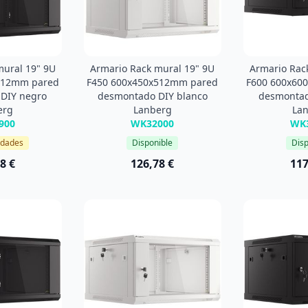
mural 19" 9U
Armario Rack mural 19" 9U
Armario Rac
512mm pared
F450 600x450x512mm pared
F600 600x60
DIY negro
desmontado DIY blanco
desmontad
erg
Lanberg
La
900
WK32000
WK
idades
Disponible
Disp
8 €
126,78 €
117