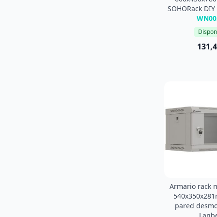
SOHORack DIY
WN00
Dispon
131,4
Armario rack m
540x350x281
pared desmo
Lanb