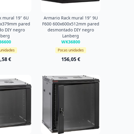
k mural 19" 6U
Armario Rack mural 19" 9U
0x379mm pared
F600 600x600x512mm pared
o DIY negro
desmontado DIY negro
nberg
Lanberg
36600
WK36800
unidades
Pocas unidades
,58 €
156,05 €