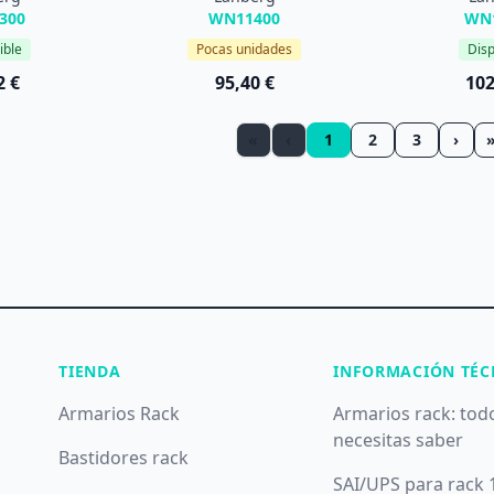
300
WN11400
WN
ible
Pocas unidades
Disp
2 €
95,40 €
102
«
‹
1
2
3
›
TIENDA
INFORMACIÓN TÉC
Armarios Rack
Armarios rack: tod
necesitas saber
Bastidores rack
SAI/UPS para rack 