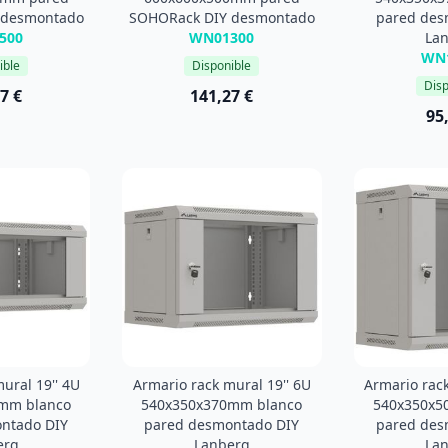
 desmontado
SOHORack DIY desmontado
pared des
500
WN01300
La
WN
ible
Disponible
Disp
7 €
141,27 €
95
ural 19'' 4U
Armario rack mural 19'' 6U
Armario rack
mm blanco
540x350x370mm blanco
540x350x5
ntado DIY
pared desmontado DIY
pared des
erg
Lanberg
La