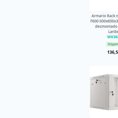
Armario Rack 
F600 600x600x
desmontado 
Lanb
WK36
Dispon
136,5