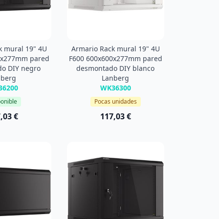
k mural 19" 4U
Armario Rack mural 19" 4U
0x277mm pared
F600 600x600x277mm pared
o DIY negro
desmontado DIY blanco
nberg
Lanberg
36200
WK36300
onible
Pocas unidades
,03 €
117,03 €