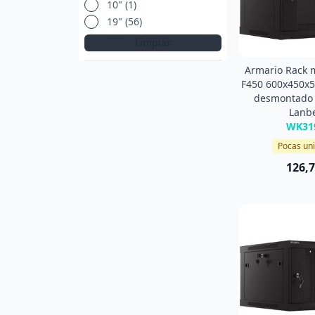
10" (1)
19" (56)
Limpiar
Armario Rack 
F450 600x450x
desmontado 
Lanb
WK31
Pocas un
126,7