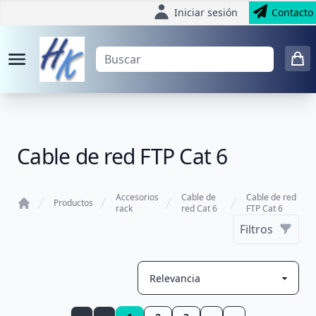
Iniciar sesión
Contacto
Cable de red FTP Cat 6
Accesorios
Cable de
Cable de red
Productos
rack
red Cat 6
FTP Cat 6
Home
Filtros