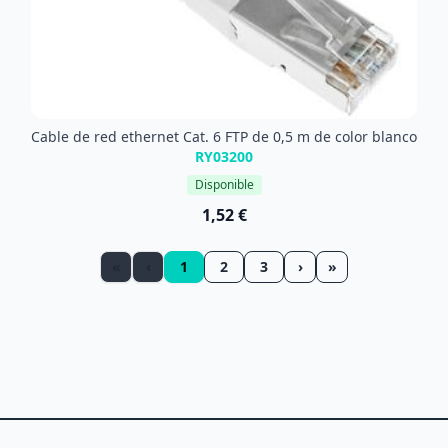
Cable de red ethernet Cat. 6 FTP de 0,5 m de color blanco
RY03200
Disponible
1,52 €
«
‹
1
2
3
›
»