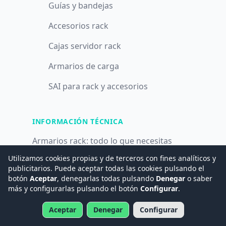
Guías y bandejas
Accesorios rack
Cajas servidor rack
Armarios de carga
SAI para rack y accesorios
INFORMACIÓN TÉCNICA
Armarios rack: todo lo que necesitas
saber
Utilizamos cookies propias y de terceros con fines analíticos y
publicitarios. Puede aceptar todas las cookies pulsando el
SAI/UPS para rack 19": alimentación
botón
Aceptar
, denegarlas todas pulsando
Denegar
o saber
continua y protección para la electrónica
más y configurarlas pulsando el botón
Configurar
.
IT de tu armario
Aceptar
Denegar
Configurar