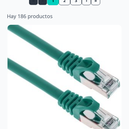
«
‹
1
2
3
›
»
Hay
186
productos