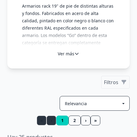
Armarios rack 19" de pie de distintas alturas
y fondos. Fabricados en acero de alta
calidad, pintado en color negro o blanco con
diferentes RAL especificados en cada
armario. Los modelos “Go” dentro de esta
categoría se entregan completamente
montados y listos para instalar.
Ver más
Armarios robustos fabricados en materiales
de la mayor calidad para garantizar su
durabilidad y resistencia. Una solución ideal
para cubrir las necesidades de
Filtros
almacenamiento en aplicaciones
industriales, salas de servidores, oficinas con
electrónica IT o centros de datos.
«
‹
1
2
›
»